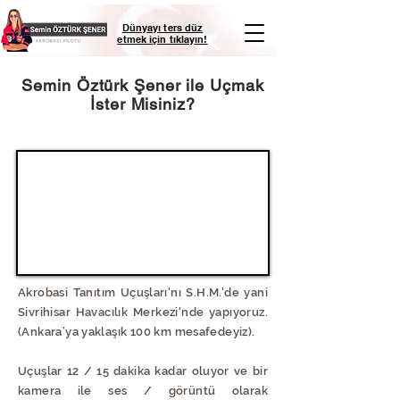
Dünyayı ters düz
etmek için tıklayın!
Semin Öztürk Şener ile Uçmak
İster Misiniz?
Akrobasi Tanıtım Uçuşları'nı S.H.M.'de yani
Sivrihisar Havacılık Merkezi'nde yapıyoruz.
(Ankara’ya yaklaşık 100 km mesafedeyiz).
Uçuşlar 12 / 15 dakika kadar oluyor ve bir
kamera ile ses / görüntü olarak